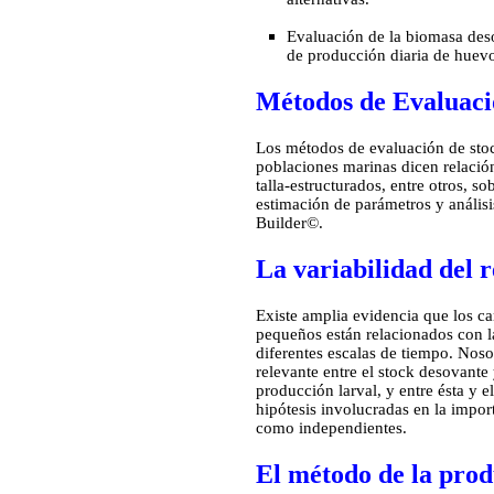
Evaluación de la biomasa des
de producción diaria de huev
Métodos de Evaluac
Los métodos de evaluación de sto
poblaciones marinas dicen relación
talla-estructurados, entre otros, 
estimación de parámetros y anális
Builder©.
La variabilidad del 
Existe amplia evidencia que los c
pequeños están relacionados con l
diferentes escalas de tiempo. Nos
relevante entre el stock desovante
producción larval, y entre ésta y el
hipótesis involucradas en la impo
como independientes.
El método de la prod