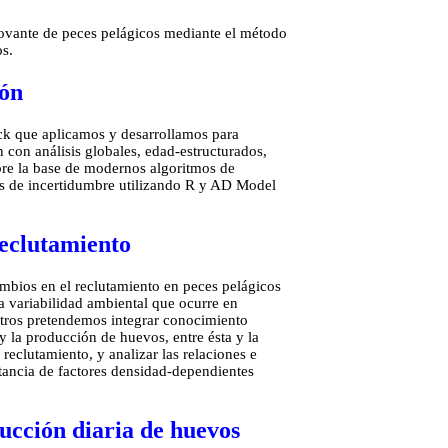
ovante de peces pelágicos mediante el método
os.
ión
ck que aplicamos y desarrollamos para
 con análisis globales, edad-estructurados,
sobre la base de modernos algoritmos de
is de incertidumbre utilizando R y AD Model
reclutamiento
ambios en el reclutamiento en peces pelágicos
a variabilidad ambiental que ocurre en
otros pretendemos integrar conocimiento
 y la producción de huevos, entre ésta y la
 reclutamiento, y analizar las relaciones e
rtancia de factores densidad-dependientes
ucción diaria de huevos