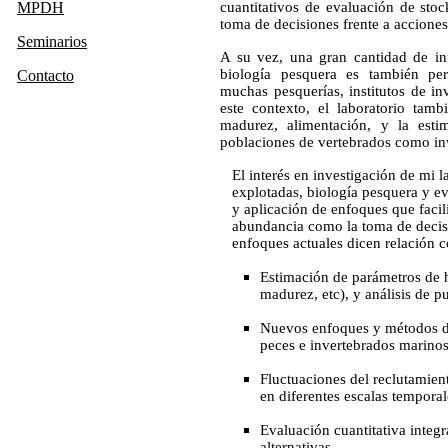
MPDH
cuantitativos de evaluación de stoc
toma de decisiones frente a acciones
Seminarios
A su vez, una gran cantidad de in
biología pesquera es también pe
Contacto
muchas pesquerías, institutos de i
este contexto, el laboratorio tamb
madurez, alimentación, y la esti
poblaciones de vertebrados como in
El interés en investigación de mi 
explotadas, biología pesquera y ev
y aplicación de enfoques que facil
abundancia como la toma de decisi
enfoques actuales dicen relación c
Estimación de parámetros de h
madurez, etc), y análisis de p
Nuevos enfoques y métodos de
peces e invertebrados marinos
Fluctuaciones del reclutamient
en diferentes escalas temporal
Evaluación cuantitativa inte
alternativas.