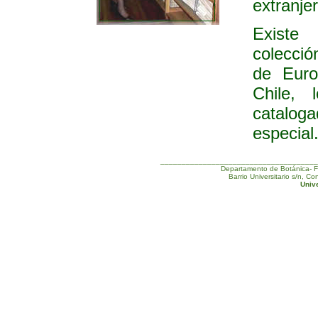
extranje
Existe
colecció
de Euro
Chile, 
cataloga
especial
_____________________________________
Departamento de Botánica- F
Barrio Universitario s/n, 
Univ