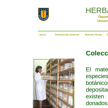
HERB
Depar
Univer
________________________________
Inicio
Información General
Nuestra Gente
S
Colecc
El mate
especi
botánico
deposi
existen
donad