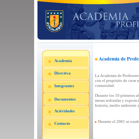
Academia de Profe
Academia
Directiva
La Academia de Profesore
con el propósito de crear 
comunidad.
Integrantes
Durante los 10 primeros a
Documentos
mesas redondas y exposici
historia, medio ambiente 
Actividades
Durante el 2001 se estab
Contacto