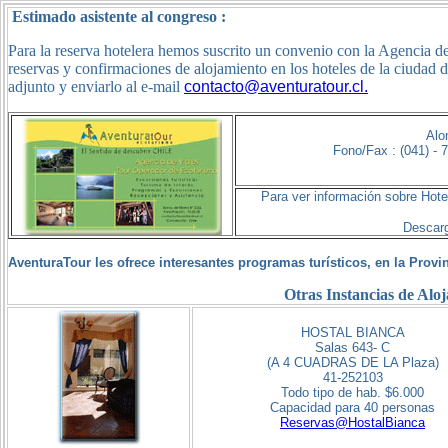
Estimado asistente al congreso :
Para la reserva hotelera hemos suscrito un convenio con la Agencia d
reservas y confirmaciones de alojamiento en los hoteles de la ciudad d
adjunto y enviarlo al e-mail
contacto@aventuratour.cl.
Alo
Fono/Fax : (041) - 
Para ver información sobre Hote
Descarg
AventuraTour les ofrece interesantes programas turísticos, en la Provi
Otras Instancias de Alo
HOSTAL BIANCA
Salas 643- C
(A 4 CUADRAS DE LA Plaza)
41-252103
Todo tipo de hab. $6.000
Capacidad para 40 personas
Reservas@HostalBianca