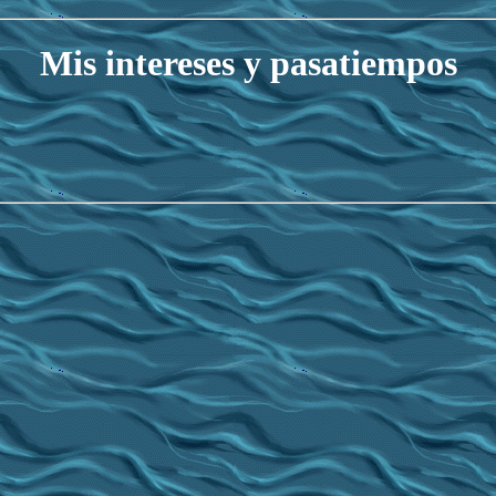
Mis intereses y pasatiempos