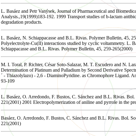
L. Basáez and Petr Vanýsek, Journal of Pharmaceutical and Biomedica
Analysis.,19(1999)183-192. 1999 Transport studies of b-lactam antibiot
degradation products.
L. Basáez, N. Schiappacasse and B.L. Rivas. Polymer Bulletin, 45, 
Polyelectrolyte-Cu(II) interactions studied by cyclic voltammetry. L. B
Schiappacasse and B.L. Rivas. Polymer Bulletin, 45, 259-265(2000)
M. I. Toral, P. Richter, César Soto-Salazar, M. T. Escudero and N. L
Determination of Platinum and Palladium by Second Derivative Spect
´ - Thiazolylazo) - 2,6 - DiaminoPyridine. as Chromophore Ligand. Anal
93-109
L. Basáez, O. Arredondo, F. Bustos, C. Sánchez and B.L. Rivas. Bol. 
221(2001) 2001 Electropolymerization of aniline and pyrrole in the pre
Basáez, O. Arredondo, F. Bustos, C. Sánchez and B.L. Rivas. Bol. Soc
221(2001)