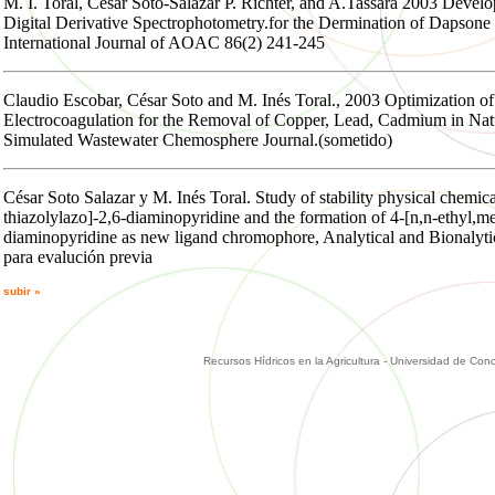
M. I. Toral, César Soto-Salazar P. Richter, and A.Tassara 2003 Deve
Digital Derivative Spectrophotometry.for the Dermination of Dapsone
International Journal of AOAC 86(2) 241-245
Claudio Escobar, César Soto and M. Inés Toral., 2003 Optimization of
Electrocoagulation for the Removal of Copper, Lead, Cadmium in Nat
Simulated Wastewater Chemosphere Journal.(sometido)
César Soto Salazar y M. Inés Toral. Study of stability physical chemica
thiazolylazo]-2,6-diaminopyridine and the formation of 4-[n,n-ethyl,me
diaminopyridine as new ligand chromophore, Analytical and Bionalyti
para evalución previa
subir »
Recursos Hídricos en la Agricultura - Universidad de Con